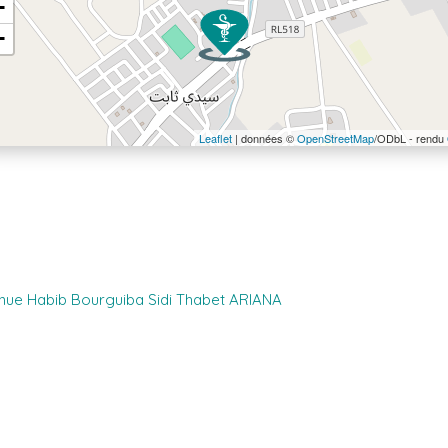
+
−
Leaflet
| données ©
OpenStreetMap
/ODbL - rendu
nue Habib Bourguiba Sidi Thabet ARIANA