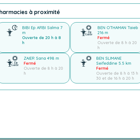
harmacies à proximité
BIBI Ep ARBI Salma
7
BEN OTHAMAN Taieb
m
216 m
Ouverte de 20 h à 8
Fermé
h
Ouverte de 8 h à 20
h
ZAIER Sana
498 m
BEN SLIMANE
Fermé
Seifeddine
5.5 km
Ouverte de 8 h à 20
Fermé
h
Ouverte de 8 h à 13 h
30 et de 16 h à 20 h