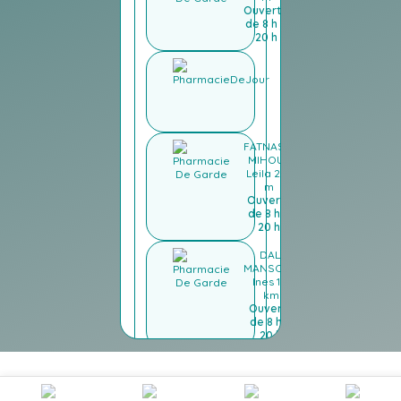
Ouverte
de 8 h à
20 h
BELHAOUANE
Amna
10 m
Ouverte de 8
h à 13 h 30 et
de 16 h à 20 h
FATNASSI
MIHOUB
Leila
246
m
Ouverte
de 8 h à
20 h
DALI
MANSOUR
Ines
1.0
km
Ouverte
de 8 h à
20 h
CHETOUANE
Samia
1.0
km