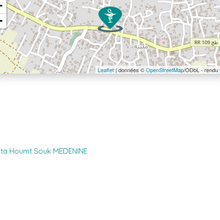
+
−
Leaflet
| données ©
OpenStreetMap
/ODbL - rendu
lita Houmt Souk MEDENINE