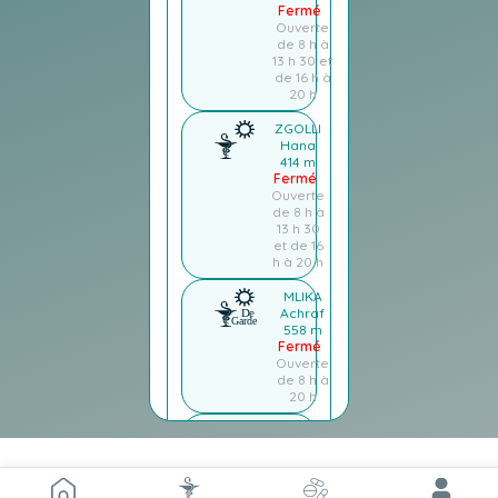
Fermé
Ouverte
de 8 h à
13 h 30 et
de 16 h à
20 h
ZGOLLI
Hana
414 m
Fermé
Ouverte
de 8 h à
13 h 30
et de 16
h à 20 h
MLIKA
Achraf
558 m
Fermé
Ouverte
de 8 h à
20 h
HADOUSSA
Mohamed
Sahbi
651
m
Fermé