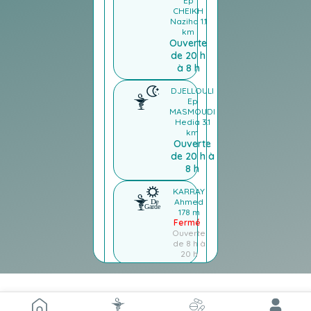
Ep
CHEIKH
Naziha
1.1
km
Ouverte
de 20 h
à 8 h
DJELLOULI
Ep
MASMOUDI
Hedia
3.1
km
Ouverte
de 20 h à
8 h
KARRAY
Ahmed
178 m
Fermé
Ouverte
de 8 h à
20 h
EL
OUAHCHI
Sarra
268 m