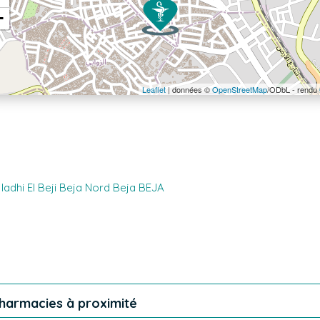
−
Leaflet
| données ©
OpenStreetMap
/ODbL - rendu
Iadhi El Beji Beja Nord Beja BEJA
harmacies à proximité