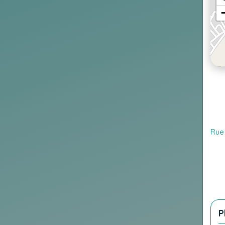
Rue 
P