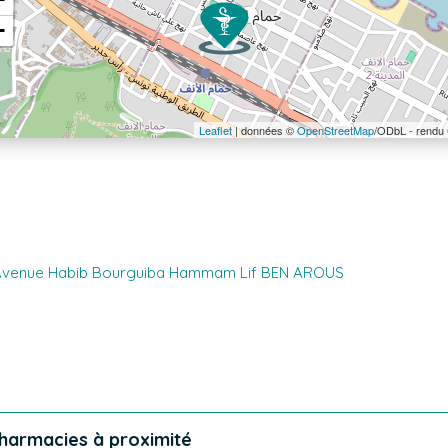
−
Leaflet
| données ©
OpenStreetMap
/ODbL - rendu
 Avenue Habib Bourguiba Hammam Lif BEN AROUS
harmacies à proximité