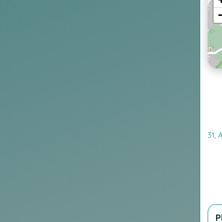
31,
P