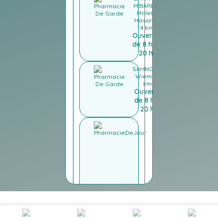
M'BAREK
Malek
Hassina
1.4 km
Ouverte
de 8 h à
20 h
SAHNOUN
Wiem
1.7
km
Ouverte
de 8 h à
20 h
KRARTI
EP
NABLI
Souad
981 m
Fermé
Ouverte
le Lundi
de 8 h à
13 h 30
et de 16
h à 20 h