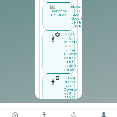
BEJAOUI
Ikbel
220 m
Ouverte
de 8 h à
20 h
HAKIRI
Ep
BEJAOUI
Naima
256 m
Ouverte
de 8 h à
13 h 30
et de 16
h à 20 h
JILANI
Hichem
371 m
Ouverte
de 8 h à
13 h 30
et de 16
h à 20 h
LAHDHILI