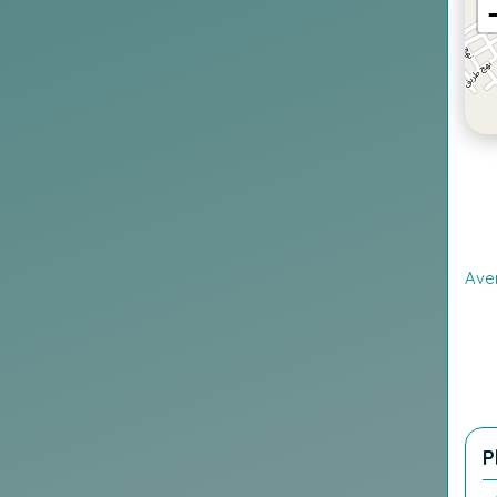
Ave
P