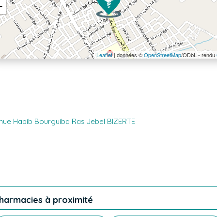
−
Leaflet
| données ©
OpenStreetMap
/ODbL - rendu
nue Habib Bourguiba Ras Jebel BIZERTE
harmacies à proximité