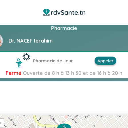
Pharmacie
Dr. NACEF Ibrahim
Pharmacie de Jour
Appeler
Fermé
Ouverte de 8 h à 13 h 30 et de 16 h à 20 h
+