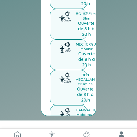
20 h
BOUSSELMI
Slim
Ouverte
de 8 h à
20 h
MECHERGUI
Mounir
Ouverte
de 8 h à
20 h
BEN
ABDALLAH
Yasmine
Ouverte
de 8 h à
20 h
HANNACHI
Mohamed
Salah
Ouverte
de 8 h à
20 h