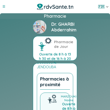
☰
Pharmacie
Désolé mais nous
Dr. GHARBI
n'avons pas une
Abderrahim
localisation précise
de la Pharmacie Dr.
GHARBI Abderrahim
Pharmacie
de Jour
Ouverte de 8 h à 13
Balta Balta
h 30 et de 16 h à 20
Bouaouane
h
JENDOUBA
Pharmacies à
proximité
MARZOUKI
Nadia
Ouverte
de 8 h à