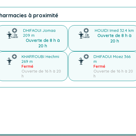
harmacies à proximité
DHIFAOUI Jomaa
HOUIDI Imed
32.4 km
209 m
Ouverte de 8 h à
Ouverte de 8 h à
20 h
20 h
KHARROUBI Hechmi
DHIFAOUI Moez
366
269 m
m
Fermé
Fermé
Ouverte de 16 h à 20
Ouverte de 16 h à 20
h
h