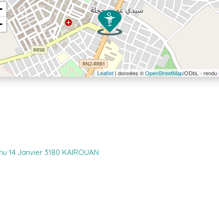
+
−
Leaflet
| données ©
OpenStreetMap
/ODbL - rendu
nu 14 Janvier 3180 KAIROUAN