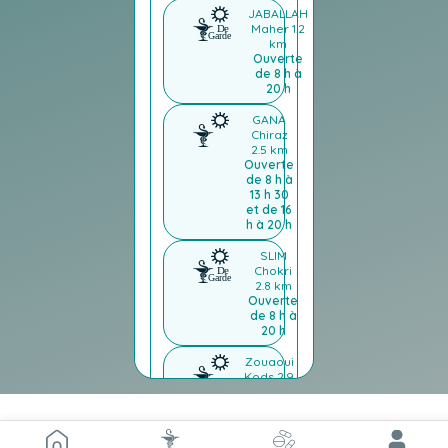
JABALLAH
Maher
1.2
km
Ouverte
de 8 h à
20 h
GANA
Chiraz
2.5 km
Ouverte
de 8 h à
13 h 30
et de 16
h à 20 h
SLIM
Chokri
2.8 km
Ouverte
de 8 h à
20 h
Zouaoui
Kods
2.9
km
Ouverte
de 8 h à
13 h 30