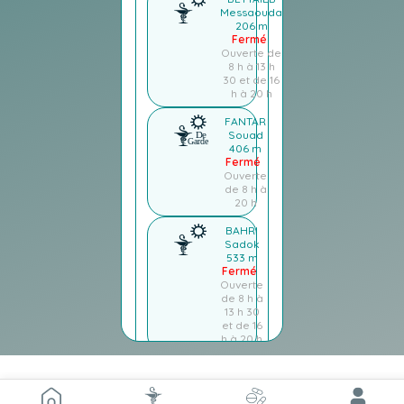
Messaouda
206 m
Fermé
Ouverte de
8 h à 13 h
30 et de 16
h à 20 h
FANTAR
Souad
406 m
Fermé
Ouverte
de 8 h à
20 h
BAHRI
Sadok
533 m
Fermé
Ouverte
de 8 h à
13 h 30
et de 16
h à 20 h
MEMMI
Abdelhamid
559 m