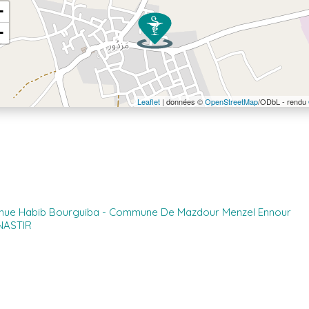
+
−
Leaflet
| données ©
OpenStreetMap
/ODbL - rendu
nue Habib Bourguiba - Commune De Mazdour Menzel Ennour
ASTIR