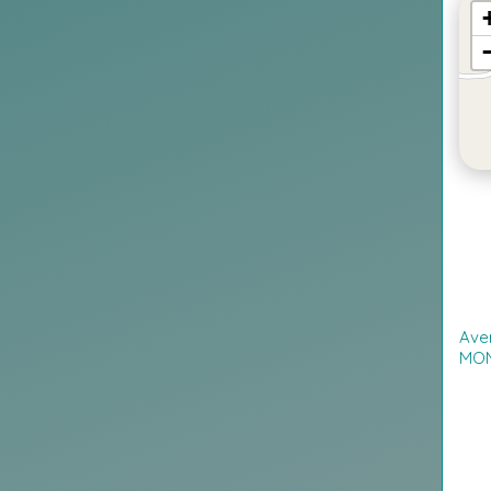
Ave
MON