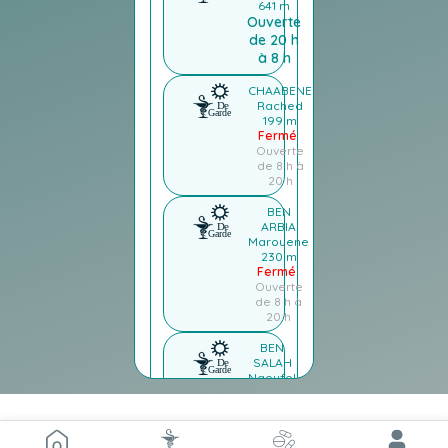
641 m
Ouverte
de 20 h
à 8 h
CHAABENE
Rached
199 m
Fermé
Ouverte
de 8 h à
20 h
BEN
ARBIA
Marouene
230 m
Fermé
Ouverte
de 8 h à
20 h
BEN
SALAH
Naoufel
295 m
Fermé
Ouverte
de 8 h à