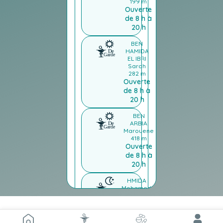
199 m
Ouverte
de 8 h à
20 h
BEN
HAMIDA
EL IBRI
Sarah
282 m
Ouverte
de 8 h à
20 h
BEN
ARBIA
Marouene
418 m
Ouverte
de 8 h à
20 h
HMIDA
Mohamed
245 m
Fermé
Ouverte
de 20 h à